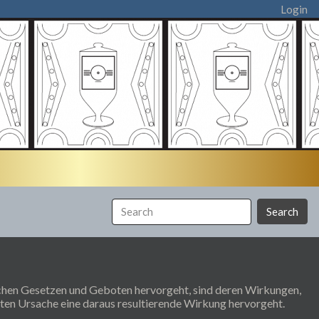
Login
Search
schen Gesetzen und Geboten hervorgeht, sind deren Wirkungen,
mten Ursache eine daraus resultierende Wirkung hervorgeht.