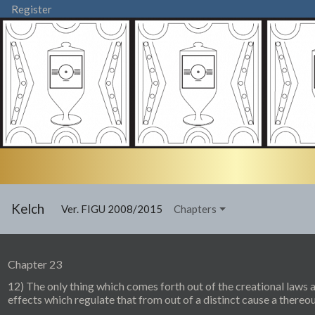
Register
Kelch
(current)
Ver. FIGU 2008/2015
Chapters
Chapter 23
12) The only thing which comes forth out of the creational laws
effects which regulate that from out of a distinct cause a thereout