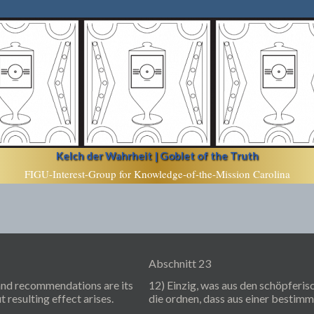
Kelch der Wahrheit | Goblet of the Truth
FIGU-Interest-Group for Knowledge-of-the-Mission Carolina
Abschnitt 23
 and recommendations are its
12) Einzig, was aus den schöpferi
 resulting effect arises.
die ordnen, dass aus einer bestim